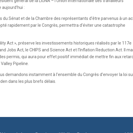
sident général de la LIUNA – l’Union internationale des travailleurs
 aujourd’hui :
ants du Sénat et de la Chambre des représentants d’être parvenus à un a
 adopté rapidement par le Congrès, permettra d’éviter une catastrophe
lity Act », préserve les investissements historiques réalisés par le 117e
d Jobs Act, le CHIPS and Science Act et l’Inflation Reduction Act. Il m
des permis, qui aura pour effet positif immédiat de mettre fin aux retar
Valley Pipeline.
nous demandons instamment à l’ensemble du Congrès d’envoyer la loi sur
iden dans les plus brefs délais.