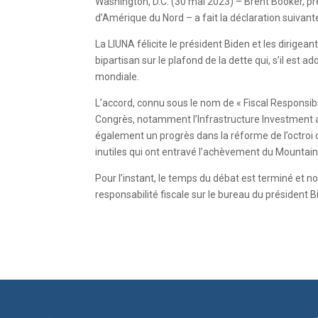
Washington, D.C. (30 mai 2023) – Brent Booker, pré
d’Amérique du Nord – a fait la déclaration suivante
La LIUNA félicite le président Biden et les dirige
bipartisan sur le plafond de la dette qui, s’il est
mondiale.
L’accord, connu sous le nom de « Fiscal Responsibi
Congrès, notamment l’Infrastructure Investment an
également un progrès dans la réforme de l’octroi 
inutiles qui ont entravé l’achèvement du Mountain 
Pour l’instant, le temps du débat est terminé et 
responsabilité fiscale sur le bureau du président B